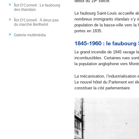
début du 19
siècle.
Îlot O’Connell : Le faubourg
des Irlandais
Le faubourg Saint-Louis accueille a
nombreux immigrants irlandais s’y i
Îlot O’Connell : À deux pas
du marché Berthelot
population de la basse-ville vers la
portes en 1835.
Galerie multimédia
1845-1960 : le faubourg
Le grand incendie de 1845 ravage les
incombustibles. Certaines rues sont
la population anglophone vers Montré
La mécanisation, l’industrialisation
Le nouvel hôtel du Parlement est é
constituer la cité parlementaire.