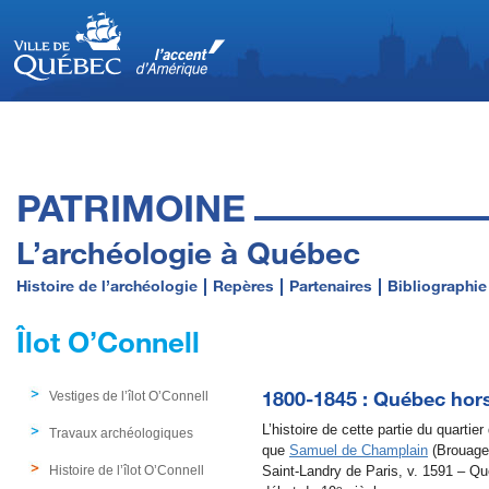
PATRIMOINE
L’archéologie à Québec
Histoire de l’archéologie
Repères
Partenaires
Bibliographie
Îlot O’Connell
1800-1845 : Québec hor
Vestiges de l’îlot O’Connell
L’histoire de cette partie du quarti
Travaux archéologiques
que
Samuel de Champlain
(Brouage?
Histoire de l’îlot O’Connell
Saint-Landry de Paris, v. 1591 – Q
e