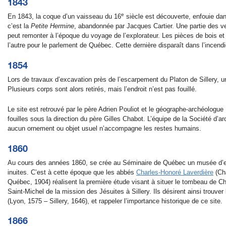
1843
e
En 1843, la coque d’un vaisseau du 16
siècle est découverte, enfouie dans
c’est la
Petite Hermine
, abandonnée par Jacques Cartier. Une partie des v
peut remonter à l’époque du voyage de l’explorateur. Les pièces de bois et
l’autre pour le parlement de Québec. Cette dernière disparaît dans l’incendie
1854
Lors de travaux d’excavation près de l’escarpement du Platon de Sillery
Plusieurs corps sont alors retirés, mais l’endroit n’est pas fouillé.
Le site est retrouvé par le père Adrien Pouliot et le géographe-archéologu
fouilles sous la direction du père Gilles Chabot. L’équipe de la Société d
aucun ornement ou objet usuel n’accompagne les restes humains.
1860
Au cours des années 1860, se crée au Séminaire de Québec un musée d’eth
inuites. C’est à cette époque que les abbés
Charles-Honoré Laverdière
(Ch
Québec, 1904) réalisent la première étude visant à situer le tombeau de C
Saint-Michel de la mission des Jésuites à Sillery. Ils désirent ainsi trouv
(Lyon, 1575 – Sillery, 1646), et rappeler l’importance historique de ce site.
1866