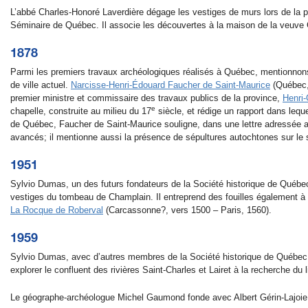
L’abbé Charles-Honoré Laverdière dégage les vestiges de murs lors de la pos
Séminaire de Québec. Il associe les découvertes à la maison de la veuve C
1878
Parmi les premiers travaux archéologiques réalisés à Québec, mentionnons 
de ville actuel.
Narcisse-Henri-Édouard Faucher de Saint-Maurice
(Québec, 
premier ministre et commissaire des travaux publics de la province,
Henri-
e
chapelle, construite au milieu du 17
siècle, et rédige un rapport dans leque
de Québec, Faucher de Saint-Maurice souligne, dans une lettre adressée au 
avancés; il mentionne aussi la présence de sépultures autochtones sur le 
1951
Sylvio Dumas, un des futurs fondateurs de la Société historique de Québ
vestiges du tombeau de Champlain. Il entreprend des fouilles également à 
La Rocque de Roberval
(Carcassonne?, vers 1500 – Paris, 1560).
1959
Sylvio Dumas, avec d’autres membres de la Société historique de Québec,
explorer le confluent des rivières Saint-Charles et Lairet à la recherche du 
Le géographe-archéologue Michel Gaumond fonde avec Albert Gérin-Lajoie l