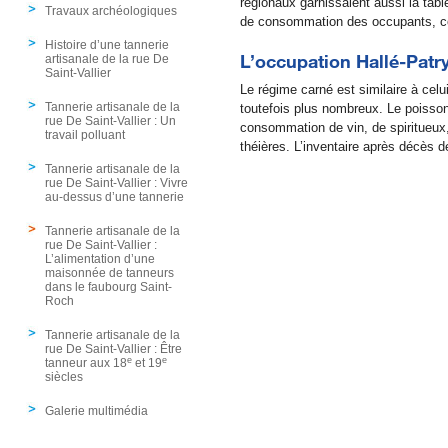
régionaux garnissaient aussi la table
Travaux archéologiques
de consommation des occupants, com
Histoire d’une tannerie
L’occupation Hallé-Patry
artisanale de la rue De
Saint-Vallier
Le régime carné est similaire à cel
Tannerie artisanale de la
toutefois plus nombreux. Le poisso
rue De Saint-Vallier : Un
consommation de vin, de spiritueux, 
travail polluant
théières. L’inventaire après décès 
Tannerie artisanale de la
rue De Saint-Vallier : Vivre
au-dessus d’une tannerie
Tannerie artisanale de la
rue De Saint-Vallier :
L’alimentation d’une
maisonnée de tanneurs
dans le faubourg Saint-
Roch
Tannerie artisanale de la
rue De Saint-Vallier : Être
e
e
tanneur aux 18
et 19
siècles
Galerie multimédia