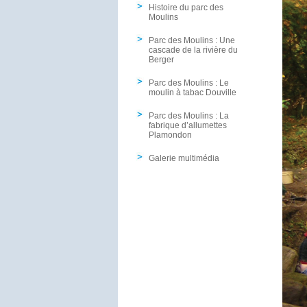
Histoire du parc des
Moulins
Parc des Moulins : Une
cascade de la rivière du
Berger
Parc des Moulins : Le
moulin à tabac Douville
Parc des Moulins : La
fabrique d’allumettes
Plamondon
Galerie multimédia