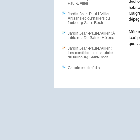
déchet
Paul-L’Allier
habita
Malgré
Jardin Jean-Paul-L’Allier :
Artisans et journaliers du
dépeç
faubourg Saint-Roch
Même s
Jardin Jean-Paul-L’Allier : À
loué p
table rue De Sainte-Hélène
que v
Jardin Jean-Paul-L’Allier :
Les conditions de salubrité
du faubourg Saint-Roch
Galerie multimédia