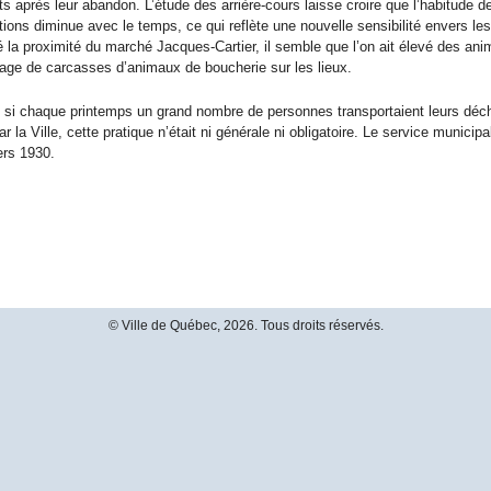
s après leur abandon. L’étude des arrière-cours laisse croire que l’habitude 
tions diminue avec le temps, ce qui reflète une nouvelle sensibilité envers les
 la proximité du marché Jacques-Cartier, il semble que l’on ait élevé des an
age de carcasses d’animaux de boucherie sur les lieux.
i chaque printemps un grand nombre de personnes transportaient leurs déchet
ar la Ville, cette pratique n’était ni générale ni obligatoire. Le service munic
ers 1930.
© Ville de Québec, 2026. Tous droits réservés.